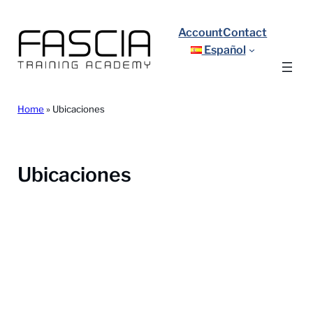
Saltar
al
Account
Contact
contenido
Español
Home
»
Ubicaciones
Ubicaciones