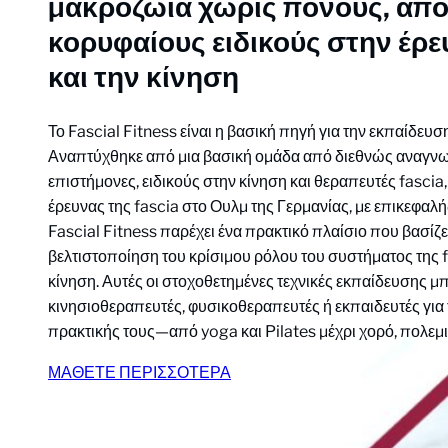
μακροζωία χωρίς πόνους, από
κορυφαίους ειδικούς στην έρε
και την κίνηση
Το Fascial Fitness είναι η βασική πηγή για την εκπαίδευσ
Αναπτύχθηκε από μια βασική ομάδα από διεθνώς αναγν
επιστήμονες, ειδικούς στην κίνηση και θεραπευτές fascia
έρευνας της fascia στο Ουλμ της Γερμανίας, με επικεφαλής
Fascial Fitness παρέχει ένα πρακτικό πλαίσιο που βασίζετ
βελτιστοποίηση του κρίσιμου ρόλου του συστήματος της 
κίνηση. Αυτές οι στοχοθετημένες τεχνικές εκπαίδευσης 
κινησιοθεραπευτές, φυσικοθεραπευτές ή εκπαιδευτές για 
πρακτικής τους—από yoga και Pilates μέχρι χορό, πολεμικ
ΜΑΘΕΤΕ ΠΕΡΙΣΣΟΤΕΡΑ