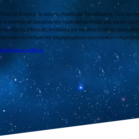
 Fascia Training Academy (Ακαδημία Εκπαίδευσης Fascia) είνα
ε αποστολή να διευρύνει την πρακτική αντίληψή μας για τον τρόπ
πηρεάζει τις αθλητικές επιδόσεις και την αντοχή στους τραυματι
ελευταίων επιστημονικά τεκμηριωμένων ερευνητικών πληροφορι
ροϊόντα και μάθημα