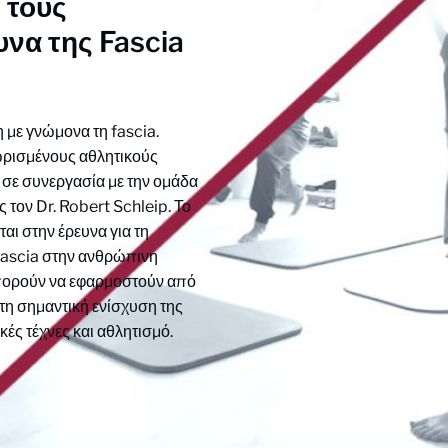
 τους
υνα της Fascia
η με γνώμονα τη fascia.
ωρισμένους αθλητικούς
, σε συνεργασία με την ομάδα
 τον Dr. Robert Schleip. Το
αι στην έρευνα για τη
fascia στην ανθρώπινη
μπορούν να εφαρμοστούν από
τη σημαντική ενίσχυση της
ές τέχνες και αθλητισμό.