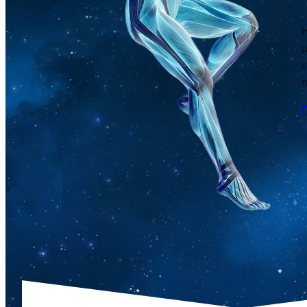
Η
μ
ε
τ
Π