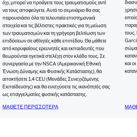
διασυ
όχι, μπορεί να προάγετε τους τραυματισμούς αντί
χρησι
να τους αποφεύγετε. Αυτό το σεμινάριο θα σας
οποίο
παρουσιάσει όλα τα τελευταία επιστημονικά
παραμ
στοιχεία και τις βέλτιστες πρακτικές για τη μείωση
τους.
των τραυματισμών και τη γρήγορη βελτίωση των
Garci
επιδόσεων σε αθλητές κάθε επιπέδου. Θα μάθετε
σώματ
από κορυφαίους ερευνητές και εκπαιδευτές που
καταν
θεωρούνται ηγετικά στελέχη στον κλάδο τους. Σε
και ο
συνεργασία με την NSCA (Αμερικανική Εθνική
καταν
Ένωση Δύναμης και Φυσικής Κατάστασης), θα
αποκτήσετε 1,4 CEU (Μονάδες Συνεχιζόμενης
Εκπαίδευσης) και θα ενισχύσετε τις ικανότητές σας
ως επαγγελματίες φυσικής κατάστασης.
ΜΑΘΕΤΕ ΠΕΡΙΣΣΟΤΕΡΑ
ΜΑΘ